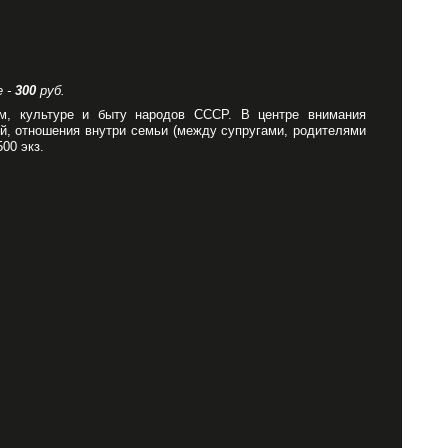
е -
300
руб.
м, культуре и быту народов СССР. В центре внимания
ей, отношения внутри семьи (между супругами, родителями
00 экз.