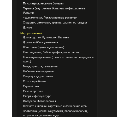
Психиатрия, нервные болезни
Терапия (внутренние болезни), инфекционные
болезни
Фармакология. Лекарственные растения
Хирургия, онкология, травматология, ортопедия
Другое
Мир увлечений
Домоводство, Кулинария, Напитки
Другие хобби и увлечения
Животные (дикие и домашние)
Книговедение, библиография, полиграфия
Коллекционирование (о марках, монетах, наградах и
проч.)
Мода, красота, рукоделие
Нобелевские лауреаты
Огород, сад, растения
Охота и рыбалка
Сделай сам
Секс и эротика
Спорт и физкультура
Фотодело, Фотоальбомы
Шахматы, шашки, карточные и логические игры
Эзотерика (магия, оккультизм, парапсихология),
астрология, уфология и др.