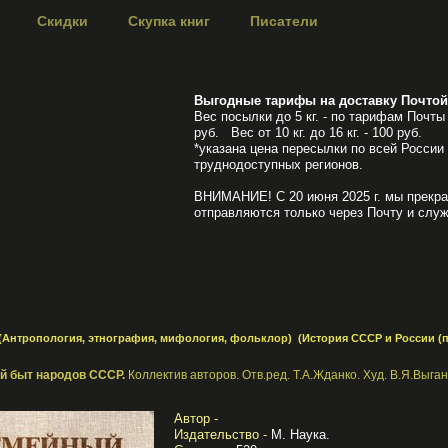
Скидки
Скупка книг
Писатели
Выгодные тарифы на доставку Почтой
Вес посылки до 5 кг. - по тарифам Почты 
руб. Вес от 10 кг. до 16 кг. - 100 руб.
*указана цена пересылки по всей России
труднодоступных регионов.
ВНИМАНИЕ! С 20 июня 2025 г. мы прекра
отправляются только через Почту и служ
(Антропология, этнография, мифология, фольклор)
(История СССР и России (по
й быт народов СССР.
Коллектив авторов. Отв.ред. Т.А.Жданко. Худ. В.Я.Выган
Автор -
Издательство -
М. Наука.