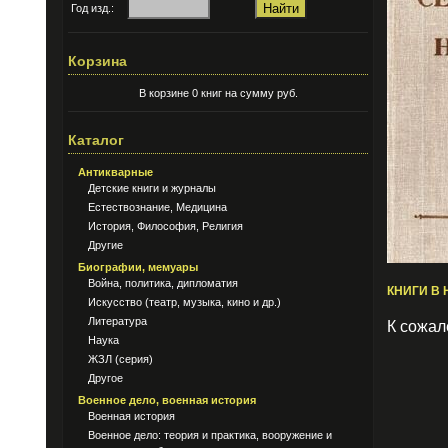
Год изд.:
Корзина
В корзине 0 книг на сумму руб.
Каталог
Антикварные
Детские книги и журналы
Естествознание, Медицина
История, Философия, Религия
Другие
Биографии, мемуары
Война, политика, дипломатия
КНИГИ В 
Искусство (театр, музыка, кино и др.)
Литература
К сожал
Наука
ЖЗЛ (серия)
Другое
Военное дело, военная история
Военная история
Военное дело: теория и практика, вооружение и