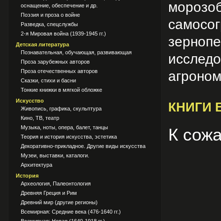
морозоб
оснащение, обеспечение и др.
Поэзия и проза о войне
самос
Разведка, спецслужбы
2-я Мировая война (1939-1945 гг.)
зерно
Детская литература
Познавательная, обучающая, развивающая
исслед
Проза зарубежных авторов
Проза отечественных авторов
агроном
Сказки, стихи и басни
Тонкие книжки в мягкой обложке
Искусство
КНИГИ 
Живопись, графика, скульптура
Кино, ТВ, театр
Музыка, ноты, опера, балет, танцы
К сожа
Теория и история искусства, эстетика
Декоративно-прикладное. Другие виды искусства
Музеи, выставки, каталоги.
Архитектура
История
Археология, Палеонтология
Древняя Греция и Рим
Древний мир (другие регионы)
Всемирная: Средние века (476-1640 гг.)