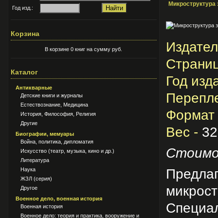
Микроструктура 
Год изд.:
Корзина
Издател
В корзине 0 книг на сумму руб.
Страниц
Каталог
Год изд
Антикварные
Перепле
Детские книги и журналы
Естествознание, Медицина
Формат 
История, Философия, Религия
Другие
Вес -
32
Биографии, мемуары
Война, политика, дипломатия
Стоимо
Искусство (театр, музыка, кино и др.)
Литература
Предлаг
Наука
ЖЗЛ (серия)
микрос
Другое
Военное дело, военная история
Специа
Военная история
Военное дело: теория и практика, вооружение и