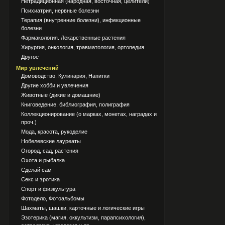
Нетрадиционная (народная, восточная, целители)
Психиатрия, нервные болезни
Терапия (внутренние болезни), инфекционные
болезни
Фармакология. Лекарственные растения
Хирургия, онкология, травматология, ортопедия
Другое
Мир увлечений
Домоводство, Кулинария, Напитки
Другие хобби и увлечения
Животные (дикие и домашние)
Книговедение, библиография, полиграфия
Коллекционирование (о марках, монетах, наградах и
проч.)
Мода, красота, рукоделие
Нобелевские лауреаты
Огород, сад, растения
Охота и рыбалка
Сделай сам
Секс и эротика
Спорт и физкультура
Фотодело, Фотоальбомы
Шахматы, шашки, карточные и логические игры
Эзотерика (магия, оккультизм, парапсихология),