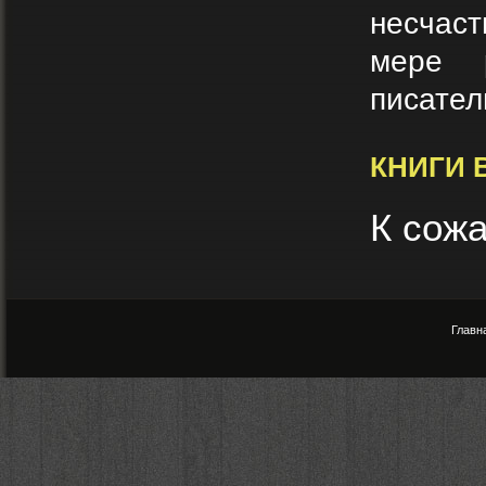
несчас
мере р
писател
КНИГИ 
К сожа
Главн