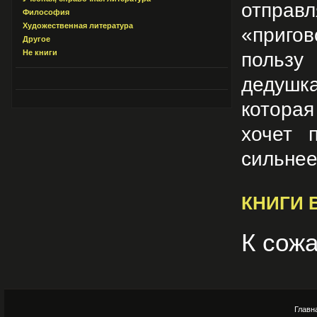
отпра
Философия
Художественная литература
«приго
Другое
Не книги
пользу
дедушк
которая
хочет 
сильнее
КНИГИ 
К сожа
Главн