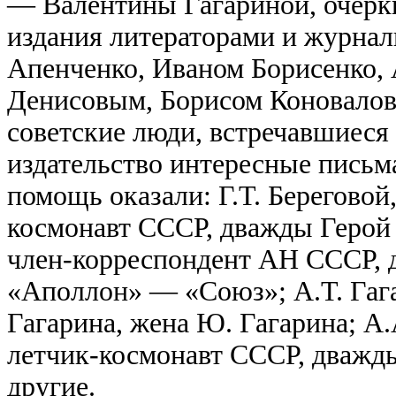
— Валентины Гагариной, очерки
издания литераторами и журна
Апенченко, Иваном Борисенко,
Денисовым, Борисом Коновало
советские люди, встречавшиеся
издательство интересные письм
помощь оказали: Г.Т. Береговой
космонавт СССР, дважды Герой 
член-корреспондент АН СССР, 
«Аполлон» — «Союз»; А.Т. Гага
Гагарина, жена Ю. Гагарина; А.
летчик-космонавт СССР, дважды
другие.