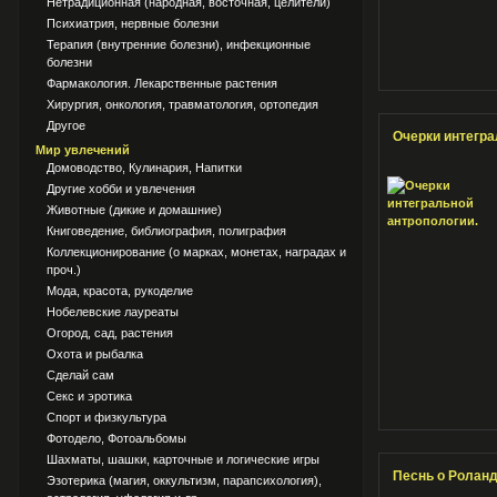
Нетрадиционная (народная, восточная, целители)
Психиатрия, нервные болезни
Терапия (внутренние болезни), инфекционные
болезни
Фармакология. Лекарственные растения
Хирургия, онкология, травматология, ортопедия
Другое
Очерки интегра
Мир увлечений
Домоводство, Кулинария, Напитки
Другие хобби и увлечения
Животные (дикие и домашние)
Книговедение, библиография, полиграфия
Коллекционирование (о марках, монетах, наградах и
проч.)
Мода, красота, рукоделие
Нобелевские лауреаты
Огород, сад, растения
Охота и рыбалка
Сделай сам
Секс и эротика
Спорт и физкультура
Фотодело, Фотоальбомы
Шахматы, шашки, карточные и логические игры
Песнь о Ролан
Эзотерика (магия, оккультизм, парапсихология),