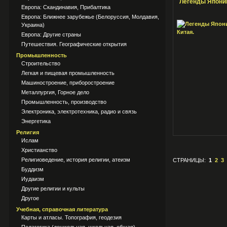
Легенды Японии
Европа: Скандинавия, Прибалтика
Европа: Ближнее зарубежье (Белоруссия, Молдавия,
Украина)
Европа: Другие страны
Путешествия. Географические открытия
Промышленность
Строительство
Легкая и пищевая промышленность
Машиностроение, приборостроение
Металлургия, Горное дело
Промышленность, производство
Электроника, электротехника, радио и связь
Энергетика
Религия
Ислам
Христианство
Религиоведение, история религии, атеизм
СТРАНИЦЫ:
1
2
3
Буддизм
Иудаизм
Другие религии и культы
Другое
Учебная, справочная литература
Карты и атласы. Топография, геодезия