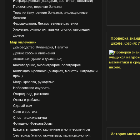
Нетрадиционная (народная, восточная, целители)
Психиатрия, нервные болезни
Терапия (внутренние болезни), инфекционные
болезни
Фармакология. Лекарственные растения
Хирургия, онкология, травматология, ортопедия
Другое
Проверка знани
Мир увлечений
школе.
Серия: И
Домоводство, Кулинария, Напитки
Другие хобби и увлечения
Животные (дикие и домашние)
Книговедение, библиография, полиграфия
Коллекционирование (о марках, монетах, наградах и
проч.)
Мода, красота, рукоделие
Нобелевские лауреаты
Огород, сад, растения
Охота и рыбалка
Сделай сам
Секс и эротика
Спорт и физкультура
Фотодело, Фотоальбомы
Шахматы, шашки, карточные и логические игры
История математ
Эзотерика (магия, оккультизм, парапсихология),