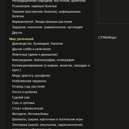
Нетрадиционная (народная, восточная, целители)
Психиатрия, нервные болезни
Терапия (внутренние болезни), инфекционные
болезни
Фармакология. Лекарственные растения
Хирургия, онкология, травматология, ортопедия
Другое
СТРАНИЦЫ:
Мир увлечений
Домоводство, Кулинария, Напитки
Другие хобби и увлечения
Животные (дикие и домашние)
Книговедение, библиография, полиграфия
Коллекционирование (о марках, монетах, наградах и
проч.)
Мода, красота, рукоделие
Нобелевские лауреаты
Огород, сад, растения
Охота и рыбалка
Сделай сам
Секс и эротика
Спорт и физкультура
Фотодело, Фотоальбомы
Шахматы, шашки, карточные и логические игры
Эзотерика (магия, оккультизм, парапсихология),