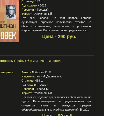
Страниц -
142 с.
Год издания -
2013 г.
Переплет -
Твердый
Формат -
Увеличенный
Что есть человек На этот вопрос сегодня
существует огромное количество ответов из
области социологии, психологии и различных
мировоззрений. Богословие также предлагает св...
Цена - 290 руб.
ведение.
Учебник. 6-е изд., испр. и дополн.
Автор -
Лобазова О. Ф.
Издательство -
М. Дашков и К.
Страниц -
488 с.
Год издания -
2010 г.
Переплет -
Твердый
Формат -
Увеличенный
Настоящее издание представляет собой учебник по
курсу `Религиоведение` и предназначено для
студентов вузов и учащихся средних
общеобразовательных учебных заведений. В раб...
Цена - 90 руб.