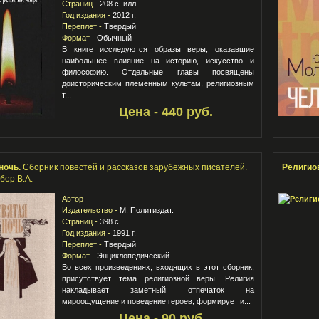
Страниц -
208 с. илл.
Год издания -
2012 г.
Переплет -
Твердый
Формат -
Обычный
В книге исследуются образы веры, оказавшие
наибольшее влияние на историю, искусство и
философию. Отдельные главы посвящены
доисторическим племенным культам, религиозным
т...
Цена - 440 руб.
ночь.
Сборник повестей и рассказов зарубежных писателей.
Религио
бер В.А.
Автор -
Издательство -
М. Политиздат.
Страниц -
398 с.
Год издания -
1991 г.
Переплет -
Твердый
Формат -
Энциклопедический
Во всех произведениях, входящих в этот сборник,
присутствует тема религиозной веры. Религия
накладывает заметный отпечаток на
мироощущение и поведение героев, формирует и...
Цена - 90 руб.