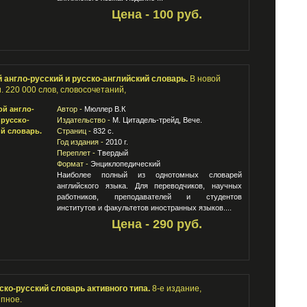
Цена - 100 руб.
 англо-русский и русско-английский словарь.
В новой
. 220 000 слов, словосочетаний,
Автор -
Мюллер В.К
Издательство -
М. Цитадель-трейд, Вече.
Страниц -
832 с.
Год издания -
2010 г.
Переплет -
Твердый
Формат -
Энциклопедический
Наиболее полный из однотомных словарей
английского языка. Для переводчиков, научных
работников, преподавателей и студентов
институтов и факультетов иностранных языков....
Цена - 290 руб.
ско-русский словарь активного типа.
8-е издание,
пное.