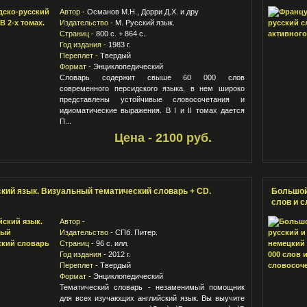
Автор -
Османов М.Н., Дорри Д.Х. и дру
Издательство -
М. Русский язык.
Страниц -
800 с. + 864 с.
Год издания -
1983 г.
Переплет -
Твердый
Формат -
Энциклопедический
Словарь содержит свыше 60 000 слов
современного персидского языка, в нем широко
представлены устойчивые словосочетания и
идиоматические выражения. В I и II томах дается
П...
Цена - 2100 руб.
кий язык. Визуальный тематический словарь + CD.
Большой
слов и 
Автор -
Издательство -
СПб. Питер.
Страниц -
96 с. илл.
Год издания -
2012 г.
Переплет -
Твердый
Формат -
Энциклопедический
Тематический словарь - незаменимый помощник
для всех изучающих английский язык. Вы выучите