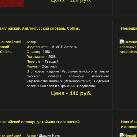
английский. Англо-русский словарь. Collins.
Немецко-
Автор -
Издательство -
М. АСТ. Астрель.
Страниц -
1150 с.
Год издания -
2006 г.
Переплет -
Твердый
Формат -
Обычный
Это новое издание Русско-английского и англо-
русского словаря всемирно известного
издательства Коллинз (Великобритания). Содержит
более 80000 слов и выражений. Предназнач...
Цена - 440 руб.
английский словарь устойчивых сравнений.
Новый н
и слово
Автор -
Шадрин Наум.