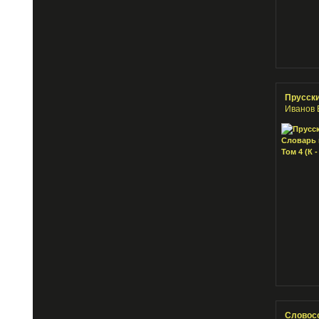
Прусский
Иванов 
Словосо