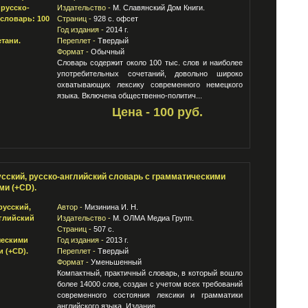
Издательство -
М. Славянский Дом Книги.
Страниц -
928 с. офсет
Год издания -
2014 г.
Переплет -
Твердый
Формат -
Обычный
Словарь содержит около 100 тыс. слов и наиболее
употребительных сочетаний, довольно широко
охватывающих лексику современного немецкого
языка. Включена общественно-политич...
Цена - 100 руб.
усский, русско-английский словарь с грамматическими
ми (+CD).
Автор -
Мизинина И. Н.
Издательство -
М. ОЛМА Медиа Групп.
Страниц -
507 с.
Год издания -
2013 г.
Переплет -
Твердый
Формат -
Уменьшенный
Компактный, практичный словарь, в который вошло
более 14000 слов, создан с учетом всех требований
современного состояния лексики и грамматики
английского языка. Издание ...