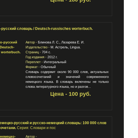
русский словарь / Deutsch-russisches worterbuch.
Автор -
Блинова Л. С., Лазарева Е. И.
Издательство -
М. Астрель, Lingua.
Страниц -
704 с.
Год издания -
2012 г.
Переплет -
Интегральный
Формат -
Обычный
Словарь содержит около 90 000 слов, актуальных
словосочетаний и значений современного
немецкого языка. В словарь включены не только
слова литературного языка, но и разгов...
Цена - 100 руб.
емецко-русский и русско-немецкий словарь: 100 000 слов
сочетани.
Серия: Словари и пос
Автор -