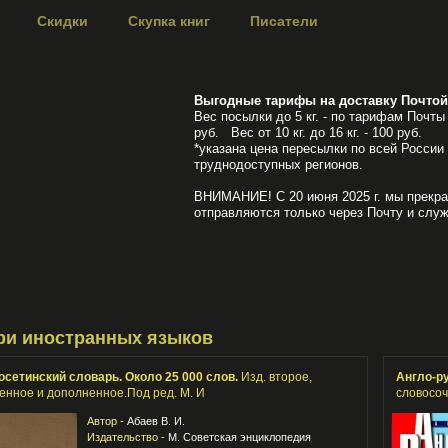
Скидки
Скупка книг
Писатели
Выгодные тарифы на доставку Почтой
Вес посылки до 5 кг. - по тарифам Почты 
руб. Вес от 10 кг. до 16 кг. - 100 руб.
*указана цена пересылки по всей России
труднодоступных регионов.
ВНИМАНИЕ! С 20 июня 2025 г. мы прекра
отправляются только через Почту и служ
ри иностранных языков
осетинский словарь. Около 25 000 слов.
Изд. второе,
Англо-р
енное и дополненное.Под ред. М. И
словосоч
Автор -
Абаев В. И.
Издательство -
М. Советская энциклопедия