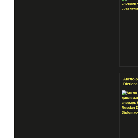
Англо-р
Dictiona