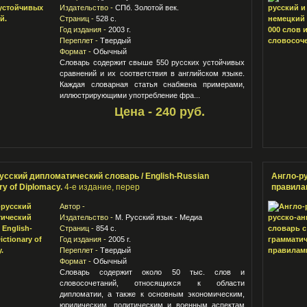
Издательство -
СПб. Золотой век.
Страниц -
528 с.
Год издания -
2003 г.
Переплет -
Твердый
Формат -
Обычный
Словарь содержит свыше 550 русских устойчивых
сравнений и их соответствия в английском языке.
Каждая словарная статья снабжена примерами,
иллюстрирующими употребление фра...
Цена - 240 руб.
усский дипломатический словарь / English-Russian
Англо-р
ry of Diplomacy.
4-е издание, перер
правила
Автор -
Издательство -
М. Русский язык - Медиа
Страниц -
854 с.
Год издания -
2005 г.
Переплет -
Твердый
Формат -
Обычный
Словарь содержит около 50 тыс. слов и
словосочетаний, относящихся к области
дипломатии, а также к основным экономическим,
юридическим, политическим и военным аспектам