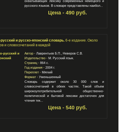
охватывающих лексику современных немецкого и
русского языков. В словаре представлены наибол...
Цена - 490 руб.
-русский и русско-японский словарь.
6-е издание. Около
ов и словосочетаний в каждой
Автор -
Лаврентьев Б.П., Неверов С.В.
Издательство -
М. Русский язык.
Страниц -
864 с.
Год издания -
2004 г.
Переплет -
Мягкий
Формат -
Уменьшенный
Словарь содержит около 30 000 слов и
словосочетаний в обеих частях. Такой объем
широкоупотребительной общественно-
политической и бытовой лексики достаточен для
чтения тек...
Цена - 540 руб.