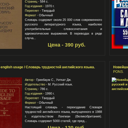
Страниц -
584 с.
Год издания -
1970 г.
Переплет -
Твердый
Формат -
Обычный
Словарь содержит около 25 000 слов современного
русского литературного языка, наиболее
употребительные словосочетания и
идиоматические выражения. В переводах в ряде
случа...
Цена - 390 руб.
o english usage / Словарь трудностей английского языка.
Новейши
PONS.
Автор -
Гринбаум С., Уиткат Дж.
Издательство -
М. Русский язык.
Страниц -
786 с.
Год издания -
1990 г.
Переплет -
Твердый
Формат -
Обычный
Настоящий словарь - переиздание Словаря
трудностей английского языка, выпущенного в 1988
г. издательством Лонгман (Великобритания).
Словарь содержит 5000 статей, где пред...
Цена - 120 руб.