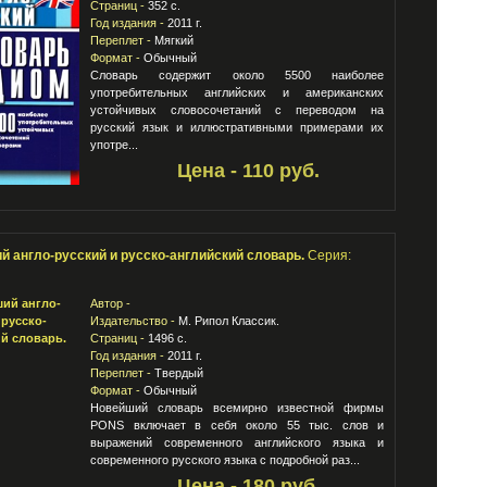
Страниц -
352 с.
Год издания -
2011 г.
Переплет -
Мягкий
Формат -
Обычный
Словарь содержит около 5500 наиболее
употребительных английских и американских
устойчивых словосочетаний с переводом на
русский язык и иллюстративными примерами их
употре...
Цена - 110 руб.
й англо-русский и русско-английский словарь.
Серия:
Автор -
Издательство -
М. Рипол Классик.
Страниц -
1496 с.
Год издания -
2011 г.
Переплет -
Твердый
Формат -
Обычный
Новейший словарь всемирно известной фирмы
PONS включает в себя около 55 тыс. слов и
выражений современного английского языка и
современного русского языка с подробной раз...
Цена - 180 руб.