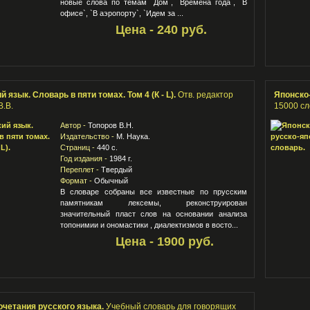
новые слова по темам `Дом`, `Времена года`, `В
офисе`, `В аэропорту`, `Идем за ...
Цена - 240 руб.
 язык. Словарь в пяти томах. Том 4 (К - L).
Отв. редактор
Японско
В.В.
15000 сл
Автор -
Топоров В.Н.
Издательство -
М. Наука.
Страниц -
440 с.
Год издания -
1984 г.
Переплет -
Твердый
Формат -
Обычный
В словаре собраны все известные по прусским
памятникам лексемы, реконструирован
значительный пласт слов на основании анализа
топонимии и ономастики , диалектизмов в восто...
Цена - 1900 руб.
четания русского языка.
Учебный словарь для говорящих