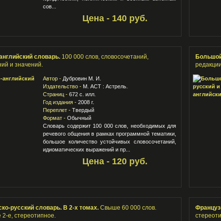
сов...
Цена - 140 руб.
английский словарь.
100 000 слов, словосочетаний,
Большой
ий и значений.
редакции
Автор -
Дубровин М. И.
Издательство -
М. АСТ : Астрель.
Страниц -
672 с. илл.
Год издания -
2008 г.
Переплет -
Твердый
Формат -
Обычный
Словарь содержит 100 000 слов, необходимых для
речевого общения в рамках программной тематики,
большое количество устойчивых словосочетаний,
идиоматических выражений и пр...
Цена - 120 руб.
ко-русский словарь. В 2-х томах.
Свыше 60 000 слов.
Француз
 2-е, стереотипное.
стереоти