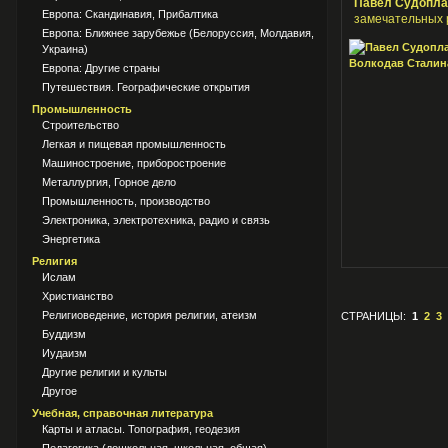
Павел Судопла
Европа: Скандинавия, Прибалтика
замечательных 
Европа: Ближнее зарубежье (Белоруссия, Молдавия,
Украина)
Европа: Другие страны
Путешествия. Географические открытия
Промышленность
Строительство
Легкая и пищевая промышленность
Машиностроение, приборостроение
Металлургия, Горное дело
Промышленность, производство
Электроника, электротехника, радио и связь
Энергетика
Религия
Ислам
Христианство
Религиоведение, история религии, атеизм
СТРАНИЦЫ:
1
2
3
Буддизм
Иудаизм
Другие религии и культы
Другое
Учебная, справочная литература
Карты и атласы. Топография, геодезия