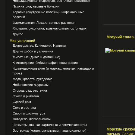
Нетрадиционная (народная, восточная, целители)
Психиатрия, нервные болезни
Терапия (внутренние болезни), инфекционные
болезни
Фармакология. Лекарственные растения
Хирургия, онкология, травматология, ортопедия
Другое
Могучий сплав
Мир увлечений
Домоводство, Кулинария, Напитки
Другие хобби и увлечения
Животные (дикие и домашние)
Книговедение, библиография, полиграфия
Коллекционирование (о марках, монетах, наградах и
проч.)
Мода, красота, рукоделие
Нобелевские лауреаты
Огород, сад, растения
Охота и рыбалка
Сделай сам
Секс и эротика
Спорт и физкультура
Фотодело, Фотоальбомы
Шахматы, шашки, карточные и логические игры
Морские сражен
Эзотерика (магия, оккультизм, парапсихология),
письма.
Серия: 