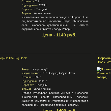
Страниц -
512 с.
Год издания -
2024 г.
Переплет -
Твердый
Формат -
Увеличенный
Их любовный роман вызвал скандал в Европе. Еще
бы, блистательная Елизавета Тюдор, объявившая
себя «королевой-девственницей», не смогла
сдержать своих чувств к лорду Робер...
Цена - 1140 руб.
ерия: The Big Book.
Порочна
Book. Ис
Автор -
Резерфорд Э.
Издательство -
СПб. Азбука, Азбука-Аттик
Страниц -
832 с.
Год издания -
2022 г.
Переплет -
Твердый
Формат -
Увеличенный
Эдвард Резерфорд родился Англии в Солсбери,
знаменитом своим кафедральным собором.
Закончив Кембридж н Стэнфордский университет в
Калифорнии, Резерфорд в течение нескольк...
Цена - 1490 руб.