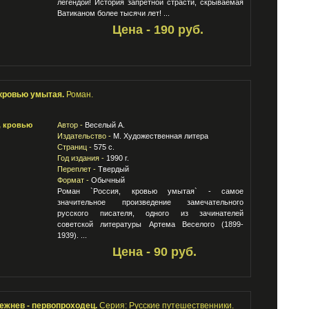
легендой! История запретной страсти, скрываемая
Ватиканом более тысячи лет! ...
Цена - 190 руб.
 кровью умытая.
Роман.
Автор -
Веселый А.
Издательство -
М. Художественная литера
Страниц -
575 с.
Год издания -
1990 г.
Переплет -
Твердый
Формат -
Обычный
Роман `Россия, кровью умытая` - самое
значительное произведение замечательного
русского писателя, одного из зачинателей
советской литературы Артема Веселого (1899-
1939). ...
Цена - 90 руб.
ежнев - первопроходец.
Серия: Русские путешественники.