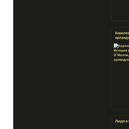
Королев
ирландс
Люди в 