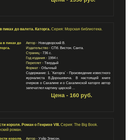
в пиках до валета. Каторга.
Серия: Морская библиотека.
Автор -
Новодворский В.
Издательство -
СПб. Вистон. Санта.
Страниц -
736 с.
Год издания -
1994 г.
Переплет -
Твердый
Формат -
Обычный
Содержание: 1. `Каторга` - Произведение известного
журналиста В.Дорошевича. В настоящей книге
очерков о Сахалине и о Сахалинской каторге автор
запечатлел картину царской ...
Цена - 160 руб.
ти короля. Роман о Генрихе VIII.
Серия: The Big Book.
ский роман.
Автор -
Уэйр Элисон.