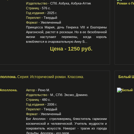
Издательство -
СПб. Азбука, Азбука-Аттик
Страниц -
576 с.
Год издания -
2025 г.
Переплет -
Твердый
Формат -
Увеличенный
Принцесса Мария, дочь Генриха VIII и Екатерины
Арагонской, растет в роскоши. Но в ее безоблачной
жизни наступают перемены, когда король
влюбляется в очаровательную Анну Б...
Цена - 1250 руб.
Аполлона.
Серия: Исторический роман. Классика.
Белый Ш
Автор -
Рено М.
Издательство -
М., СПб. Эксмо, Домино.
Страниц -
480 с.
Год издания -
2006 г.
Переплет -
Твердый
Формат -
Увеличенный
Бог Аполлон - стреловержец, блюститель гармонии
космической и человеческой. Учитель мудрости и
покровитель искусств. Никерат - трагик из города
Дельфы. Аполлон - его перв...