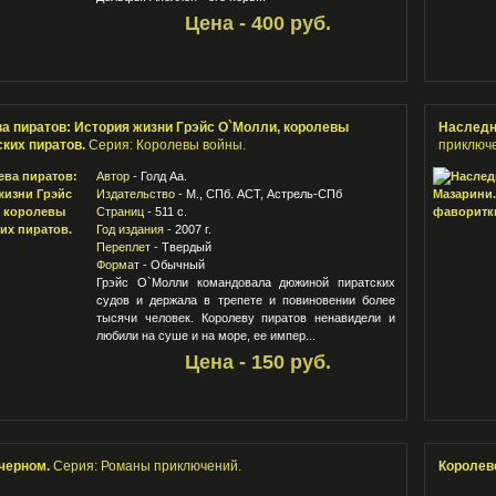
Цена - 400 руб.
а пиратов: История жизни Грэйс О`Молли, королевы
Наследн
ких пиратов.
Серия: Королевы войны.
приключе
Автор -
Голд Аа.
Издательство -
М., СПб. АСТ, Астрель-СПб
Страниц -
511 с.
Год издания -
2007 г.
Переплет -
Твердый
Формат -
Обычный
Грэйс О`Молли командовала дюжиной пиратских
судов и держала в трепете и повиновении более
тысячи человек. Королеву пиратов ненавидели и
любили на суше и на море, ее импер...
Цена - 150 руб.
черном.
Серия: Романы приключений.
Королев