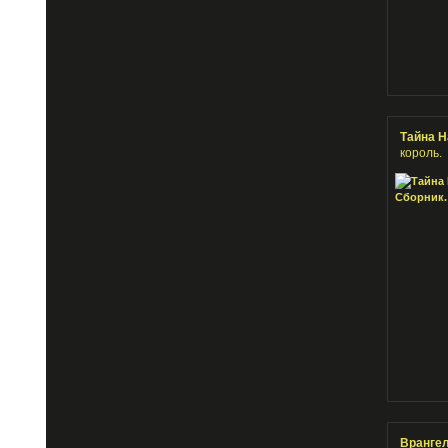
Тайна Н
король.
Врангел