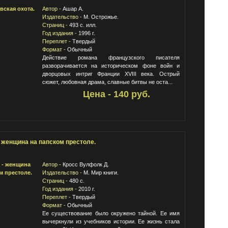
Автор -
Ашар А.
Издательство -
М. Острожье.
Страниц -
493 с. илл.
Год издания -
1996 г.
Переплет -
Твердый
Формат -
Обычный
Действие романа французского писателя
разворачивается на историческом фоне войн и
дворцовых интриг Франции XVIII века. Острый
сюжет, любовная драма, славные битвы не оста...
Цена - 140 руб.
 женщина на папском престоле.
Автор -
Кросс Вулфолк Д.
Издательство -
М. Мир книги.
Страниц -
480 с.
Год издания -
2010 г.
Переплет -
Твердый
Формат -
Обычный
Ее существование было окружено тайной. Ее имя
вычеркнули из учебников истории. Ее жизнь стала