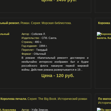
льный ремонт.
Роман. Серия: Морская библиотека.
Коронка 
Автор -
Соболев Л.
Издательство -
СПб. Санта.
Страниц -
480 с.
Год издания -
1994 г.
Переплет -
Твердый
Формат -
Обычный
В романе «Капитальный ремонт» достоверно и
необычайно интересно изображен быт и будни
российского флота накануне первой мировой
войны. Действие романа развертывается в 19...
Цена - 120 руб.
. Королева печали.
Серия: The Big Book. Исторический роман
По милос
Историче
Автор -
Уэйр Элисон.