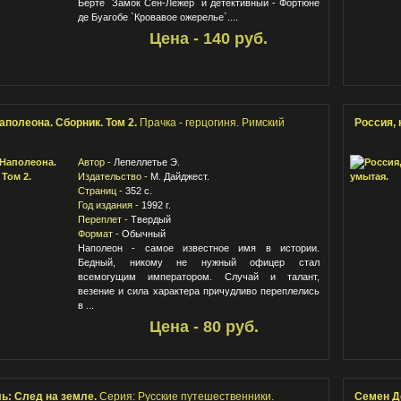
Берте `Замок Сен-Лежер` и детективный - Фортюне
де Буагобе `Кровавое ожерелье`....
Цена - 140 руб.
аполеона. Сборник. Том 2.
Прачка - герцогиня. Римский
Россия,
Автор -
Лепеллетье Э.
Издательство -
М. Дайджест.
Страниц -
352 с.
Год издания -
1992 г.
Переплет -
Твердый
Формат -
Обычный
Наполеон - самое известное имя в истории.
Бедный, никому не нужный офицер стал
всемогущим императором. Случай и талант,
везение и сила характера причудливо переплелись
в ...
Цена - 80 руб.
ь: След на земле.
Серия: Русские путешественники.
Семен Д