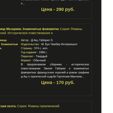
п...
Цена - 290 руб.
ица Мазарини. Знаменитые фаворитки.
Серия: Романы
ний. Историческое повествование и
Автор -
Д-Аш, Габорио Э.
Издательство -
М. Бук Чембер Интернешнл
Страниц -
574 с. илл.
Год издания -
1996 г.
Переплет -
Твердый
Формат -
Обычный
В предлагаемом сборнике - историческое
повествовании Эмиля Габорио о знаменитых
фаворитках французских королей и роман графини
д-Аш о трагической судьбе Гортензии Манчини...
Цена - 170 руб.
ская охота.
Серия: Романы приключений.