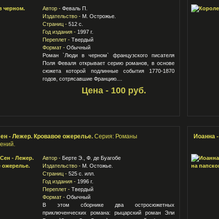
Автор -
Феваль П.
Издательство -
М. Острожье.
Страниц -
512 с.
Год издания -
1997 г.
Переплет -
Твердый
Формат -
Обычный
Роман `Люди в черном` французского писателя
Поля Феваля открывает серию романов, в основе
сюжета которой подлинные события 1770-1870
годов, сотрясавшие Францию....
Цена - 100 руб.
ен - Лежер. Кровавое ожерелье.
Серия: Романы
Иоанна -
ений.
Автор -
Берте Э., Ф. де Буагобе
Издательство -
М. Остожье.
Страниц -
525 с. илл.
Год издания -
1996 г.
Переплет -
Твердый
Формат -
Обычный
В этом сборнике два остросюжетных
приключенческих романа: рыцарский роман Эли