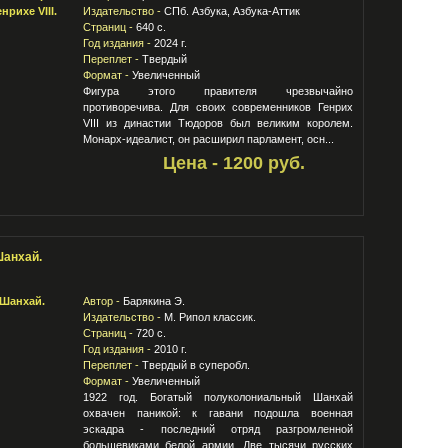
Издательство -
СПб. Азбука, Азбука-Аттик
Страниц -
640 с.
Год издания -
2024 г.
Переплет -
Твердый
Формат -
Увеличенный
Фигура этого правителя чрезвычайно
противоречива. Для своих современников Генрих
VIII из династии Тюдоров был великим королем.
Монарх-идеалист, он расширил парламент, осн...
Цена - 1200 руб.
анхай.
Автор -
Барякина Э.
Издательство -
М. Рипол классик.
Страниц -
720 с.
Год издания -
2010 г.
Переплет -
Твердый в суперобл.
Формат -
Увеличенный
1922 год. Богатый полуколониальный Шанхай
охвачен паникой: к гавани подошла военная
эскадра - последний отряд разгромленной
большевиками белой армии. Две тысячи русских