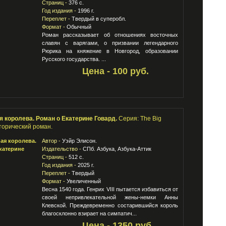
Страниц -
376 с.
Год издания -
1996 г.
Переплет -
Твердый в суперобл.
Формат -
Обычный
Роман рассказывает об отношениях восточных
славян с варягами, о призвании легендарного
Рюрика на княжение в Новгород, образовании
Русского государства. ...
Цена - 100 руб.
я королева. Роман о Екатерине Говард.
Серия: The Big
торический роман.
Автор -
Уэйр Элисон.
Издательство -
СПб. Азбука, Азбука-Аттик
Страниц -
512 с.
Год издания -
2025 г.
Переплет -
Твердый
Формат -
Увеличенный
Весна 1540 года. Генрих VIII пытается избавиться от
своей непривлекательной жены-немки Анны
Клевской. Преждевременно состарившийся король
благосклонно взирает на симпатич...
Цена - 1350 руб.