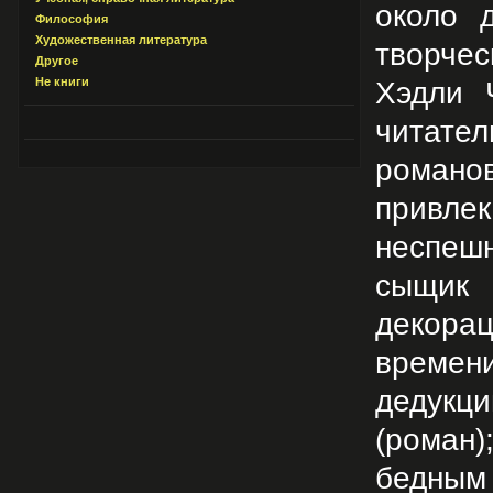
около 
Философия
Художественная литература
творчес
Другое
Не книги
Хэдли 
читате
романо
привле
неспеш
сыщик 
декорац
времени
дедукц
(роман
бедным 