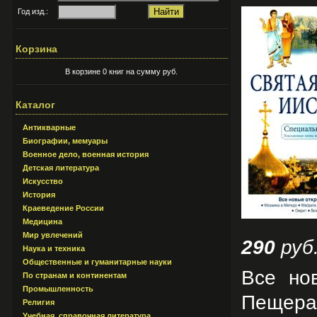
Год изд.:
Корзина
В корзине 0 книг на сумму руб.
Каталог
Антикварные
Биографии, мемуары
Военное дело, военная история
Детская литература
Искусство
История
Краеведение России
Медицина
Мир увлечений
290
руб
Наука и техника
Общественные и гуманитарные науки
Все но
По странам и континентам
Промышленность
Пещер
Религия
Учебная, справочная литература