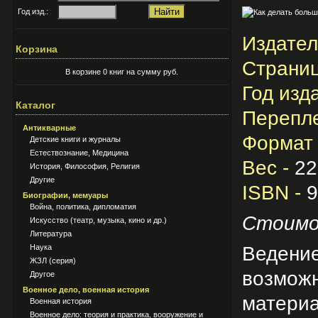
Год изд.:
Издател
Корзина
Страниц
В корзине 0 книг на сумму руб.
Год изд
Каталог
Перепле
Антикварные
Формат 
Детские книги и журналы
Естествознание, Медицина
Вес -
22
История, Философия, Религия
Другие
ISBN -
9
Биографии, мемуары
Война, политика, дипломатия
Стоимо
Искусство (театр, музыка, кино и др.)
Литература
Ведение
Наука
ЖЗЛ (серия)
возмож
Другое
Военное дело, военная история
матери
Военная история
Военное дело: теория и практика, вооружение и