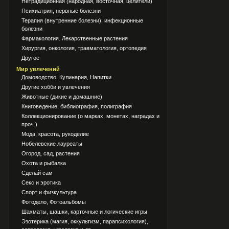
Нетрадиционная (народная, восточная, целители)
Психиатрия, нервные болезни
Терапия (внутренние болезни), инфекционные
болезни
Фармакология. Лекарственные растения
Хирургия, онкология, травматология, ортопедия
Другое
Мир увлечений
Домоводство, Кулинария, Напитки
Другие хобби и увлечения
Животные (дикие и домашние)
Книговедение, библиография, полиграфия
Коллекционирование (о марках, монетах, наградах и
проч.)
Мода, красота, рукоделие
Нобелевские лауреаты
Огород, сад, растения
Охота и рыбалка
Сделай сам
Секс и эротика
Спорт и физкультура
Фотодело, Фотоальбомы
Шахматы, шашки, карточные и логические игры
Эзотерика (магия, оккультизм, парапсихология),