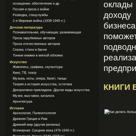
оклады 
оснащение, обеспечение и др.
Поэзия и проза о войне
доходу
Разведка, спецслужбы
2-я Мировая война (1939-1945 гг.)
бизнес
Детская литература
Познавательная, обучающая, развивающая
поможе
Проза зарубежных авторов
Проза отечественных авторов
подвод
Сказки, стихи и басни
реализа
Тонкие книжки в мягкой обложке
Искусство
предпри
Живопись, графика, скульптура
Кино, ТВ, театр
Музыка, ноты, опера, балет, танцы
Теория и история искусства, эстетика
КНИГИ 
Декоративно-прикладное. Другие виды искусства
Музеи, выставки, каталоги.
Архитектура
История
Археология, Палеонтология
Древняя Греция и Рим
Древний мир (другие регионы)
Всемирная: Средние века (476-1640 гг.)