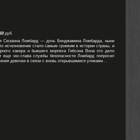
60
руб.
няя Сюзанна Ломбард — дочь Бенджамина Ломбарда, ныне
то исчезновение стало самым громким в истории страны, и
арного хакера и бывшего морпеха Гибсона Вона это дело
т еще экс-глава службы безопасности Ломбард попросил
вения девочки в связи с вновь открывшимися уликами…