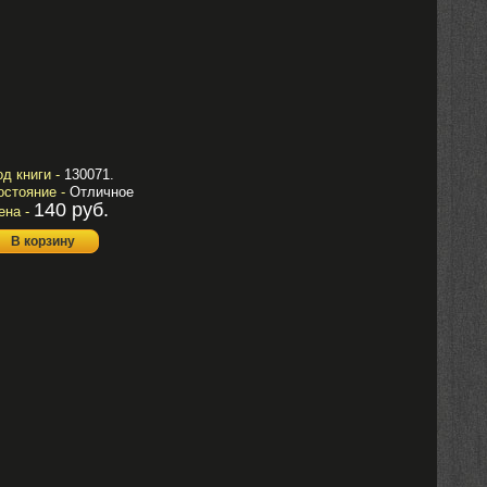
од книги -
130071.
остояние -
Отличное
140 руб.
ена -
В корзину