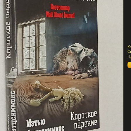
К
С
Ц