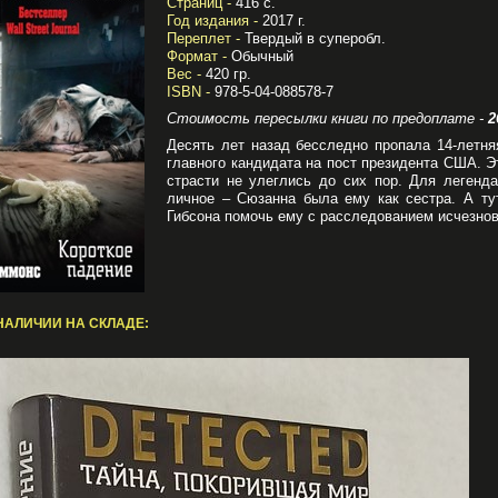
Страниц -
416 с.
Год издания -
2017 г.
Переплет -
Твердый в суперобл.
Формат -
Обычный
Вес -
420 гр.
ISBN -
978-5-04-088578-7
Стоимость пересылки книги по предоплате -
2
Десять лет назад бесследно пропала 14-лет
главного кандидата на пост президента США. Э
страсти не улеглись до сих пор. Для легенд
личное – Сюзанна была ему как сестра. А ту
Гибсона помочь ему с расследованием исчезно
НАЛИЧИИ НА СКЛАДЕ: