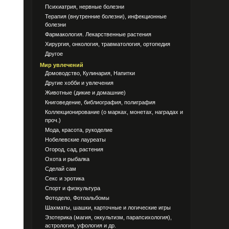
Психиатрия, нервные болезни
Терапия (внутренние болезни), инфекционные
болезни
Фармакология. Лекарственные растения
Хирургия, онкология, травматология, ортопедия
Другое
Мир увлечений
Домоводство, Кулинария, Напитки
Другие хобби и увлечения
Животные (дикие и домашние)
Книговедение, библиография, полиграфия
Коллекционирование (о марках, монетах, наградах и
проч.)
Мода, красота, рукоделие
Нобелевские лауреаты
Огород, сад, растения
Охота и рыбалка
Сделай сам
Секс и эротика
Спорт и физкультура
Фотодело, Фотоальбомы
Шахматы, шашки, карточные и логические игры
Эзотерика (магия, оккультизм, парапсихология),
астрология, уфология и др.