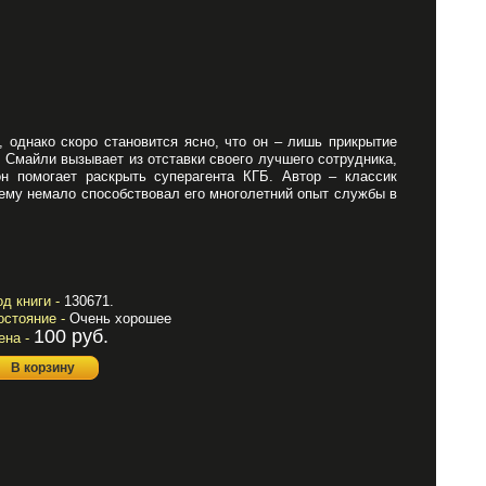
 однако скоро становится ясно, что он – лишь прикрытие
 Смайли вызывает из отставки своего лучшего сотрудника,
н помогает раскрыть суперагента КГБ. Автор – классик
чему немало способствовал его многолетний опыт службы в
од книги -
130671.
остояние -
Очень хорошее
100 руб.
ена -
В корзину