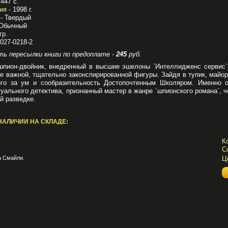
447 с.
ия -
1998 г.
-
Твердый
Обычный
гр.
027-0218-2
ь пересылки книги по предоплате -
245
руб.
шпион-двойник, внедренный в высшие эшелоны `Интеллидженс сервис`,
е важной, тщательно законспирированной фигуры. Зайдя в тупик, майор
ого за ум и сообразительность Достопочтенным Школяром. Именно о
уального детектива, признанный мастер в жанре `шпионского романа`, 
й разведке.
НАЛИЧИИ НА СКЛАДЕ:
К
С
Ц