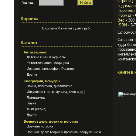
Страниц -
Год изд.:
Год издан
Переплет 
Формат -
Корзина
Вес -
360 
ISBN -
5-7
В корзине 0 книг на сумму руб.
Стоимост
Схвачен 
Каталог
куда боле
прозванн
Антикварные
интеллект
Детские книги и журналы
британско
Естествознание, Медицина
История, Философия, Религия
КНИГИ В 
Другие
Биографии, мемуары
Война, политика, дипломатия
Искусство (театр, музыка, кино и др.)
Литература
Наука
ЖЗЛ (серия)
Другое
Военное дело, военная история
Военная история
Военное дело: теория и практика, вооружение и