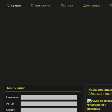
Главная
О магазине
Оплата
Доставка
С
Поиск книг
Наука посвящен
Айванхов и еди
Название:
Автор:
Серия: