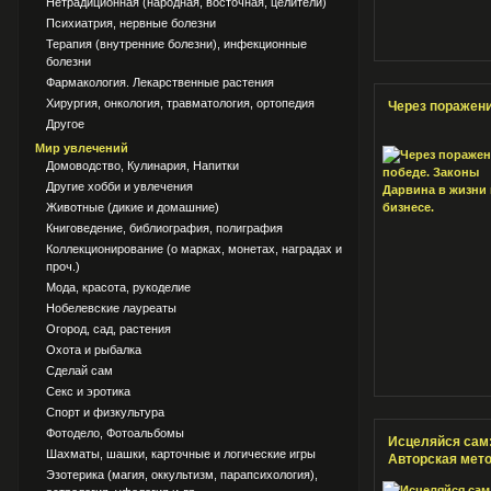
Нетрадиционная (народная, восточная, целители)
Психиатрия, нервные болезни
Терапия (внутренние болезни), инфекционные
болезни
Фармакология. Лекарственные растения
Хирургия, онкология, травматология, ортопедия
Через поражени
Другое
Мир увлечений
Домоводство, Кулинария, Напитки
Другие хобби и увлечения
Животные (дикие и домашние)
Книговедение, библиография, полиграфия
Коллекционирование (о марках, монетах, наградах и
проч.)
Мода, красота, рукоделие
Нобелевские лауреаты
Огород, сад, растения
Охота и рыбалка
Сделай сам
Секс и эротика
Спорт и физкультура
Фотодело, Фотоальбомы
Исцеляйся сам: 
Шахматы, шашки, карточные и логические игры
Авторская мет
Эзотерика (магия, оккультизм, парапсихология),