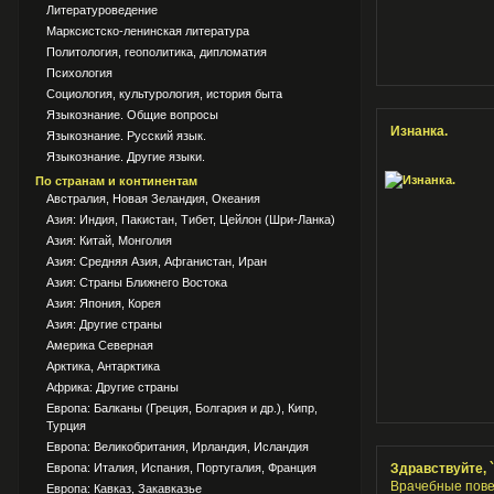
Литературоведение
Марксистско-ленинская литература
Политология, геополитика, дипломатия
Психология
Социология, культурология, история быта
Языкознание. Общие вопросы
Изнанка.
Языкознание. Русский язык.
Языкознание. Другие языки.
По странам и континентам
Австралия, Новая Зеландия, Океания
Азия: Индия, Пакистан, Тибет, Цейлон (Шри-Ланка)
Азия: Китай, Монголия
Азия: Средняя Азия, Афганистан, Иран
Азия: Страны Ближнего Востока
Азия: Япония, Корея
Азия: Другие страны
Америка Северная
Арктика, Антарктика
Африка: Другие страны
Европа: Балканы (Греция, Болгария и др.), Кипр,
Турция
Европа: Великобритания, Ирландия, Исландия
Европа: Италия, Испания, Португалия, Франция
Здравствуйте, 
Врачебные пове
Европа: Кавказ, Закавказье