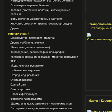
Нетрадиционная (народная, восточная, целители)
Психиатрия, нервные болезни
Терапия (внутренние болезни), инфекционные
болезни
Фармакология. Лекарственные растения
Хирургия, онкология, травматология, ортопедия
Ставропольеве
Литературный к
Другое
Мир увлечений
Домоводство, Кулинария, Напитки
Другие хобби и увлечения
Животные (дикие и домашние)
Книговедение, библиография, полиграфия
Коллекционирование (о марках, монетах, наградах и
проч.)
Мода, красота, рукоделие
Нобелевские лауреаты
Огород, сад, растения
Охота и рыбалка
Сделай сам
Секс и эротика
Спорт и физкультура
Фотодело, Фотоальбомы
Мария I. Корол
Шахматы, шашки, карточные и логические игры
Эзотерика (магия, оккультизм, парапсихология),