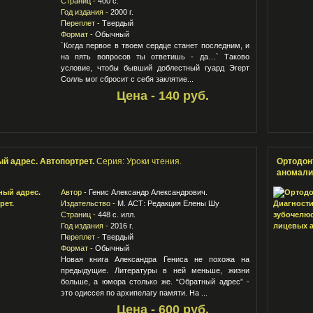
Страниц -
400 с.
Год издания -
2000 г.
Переплет -
Твердый
Формат -
Обычный
`Когда первое в твоем сердце станет последним, и
на пять вопросов ты ответишь - да…` Таково
условие, чтобы бывший доблестный гуард Эгерт
Солль мог сбросит с себя заклятие...
Цена - 140 руб.
й адрес. Автопортрет.
Серия: Уроки чтения.
Ортодон
аномали
Автор -
Генис Александр Александрович.
Издательство -
М. АСТ: Редакция Елены Шу
Страниц -
448 с. илл.
Год издания -
2016 г.
Переплет -
Твердый
Формат -
Обычный
Новая книга Александра Гениса не похожа на
предыдущие. Литературы в ней меньше, жизни
больше, а юмора столько же. “Обратный адрес” -
это одиссея по архипелагу памяти. На ...
Цена - 600 руб.