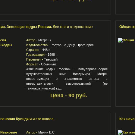
ия. Звенящие кедры России.
Две книги в одном томе.
Общая х
Автор -
Мегре В.
Издательство -
Ростов-на-Дону. Проф-прес
Страниц -
448 с.
Год издания -
1998 г.
Переплет -
Твердый
Формат -
Обычный
«Звенящие кедры России» — популярная серия
художественных книг Владимира Мегре,
повествующих о знакомстве автора с
представителями высокоразвитой (не
технократической) ку...
Цена - 90 руб.
ванович Куинджи и его школа.
Как нача
Автор -
Манин В.С.