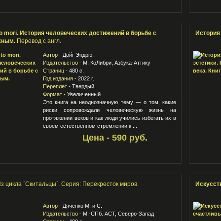
 mori. История человеческих достижений в борьбе с
История 
жным.
Перевод с англ.
Автор -
Дойг Эндрю.
Издательство -
М. КоЛибри, Азбука-Аттику
Страниц -
480 с.
Год издания -
2022 г.
Переплет -
Твердый
Формат -
Увеличенный
Это книга на неоднозначную тему — о том, какие
риски сопровождали человеческую жизнь на
протяжении веков и как люди учились избегать их в
своем естественном стремлении к ...
Цена - 590 руб.
з цикла `Скитальцы`. Серия: Перекресток миров.
Искусст
Автор -
Дяченко М. и С.
Издательство -
М.-СПб. АСТ, Северо-Запад