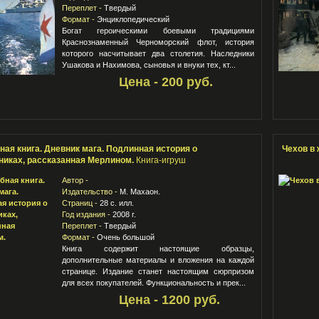
Переплет -
Твердый
Формат -
Энциклопедический
Богат героическими боевыми традициями
Краснознаменный Черноморский флот, история
которого насчитывает два столетия. Наследники
Ушакова и Нахимова, сыновья и внуки тех, кт...
Цена - 200 руб.
ая книга. Дневник мага. Подлинная история о
Чехов в 
иках, рассказанная Мерлином.
Книга-игруш
Автор -
Издательство -
М. Махаон.
Страниц -
28 с. илл.
Год издания -
2008 г.
Переплет -
Твердый
Формат -
Очень большой
Книга содержит настоящие образцы,
дополнительные материалы и вложения на каждой
странице. Издание станет настоящим сюрпризом
для всех покупателей. Функциональность и прек...
Цена - 1200 руб.