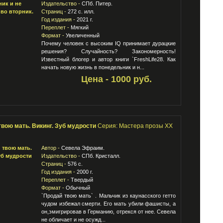
Издательство -
СПб. Питер.
Страниц -
272 с. илл.
Год издания -
2021 г.
Переплет -
Мягкий
Формат -
Увеличенный
Почему человек с высоким IQ принимает дурацкие
решения? Случайность? Закономерность!
Известный блогер и автор книги `FreshLife28. Как
начать новую жизнь в понедельник и н...
Цена - 1000 руб.
твою мать. Викинг. Зуб мудрости
Серия: Мастера прозы ХХ
Автор -
Севела Эфраим.
Издательство -
СПб. Кристалл.
Страниц -
576 с.
Год издания -
2000 г.
Переплет -
Твердый
Формат -
Обычный
`Продай твою мать` . Мальчик из каунасского гетто
чудом избежал смерти. Его мать убили фашисты, а
он,эмигрировав в Германию, отрекся от нее. Севела
не обличает и не осужд...