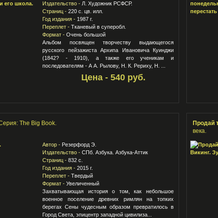
Издательство -
Л. Художник РСФСР.
Страниц -
220 с. цв. илл.
Год издания -
1987 г.
Переплет -
Тканевый в суперобл.
Формат -
Очень большой
Альбом посвящен творчеству выдающегося
русского пейзажиста Архипа Ивановича Куинджи
(1842? - 1910), а также его ученикам и
последователям - А А. Рылову, Н. К. Рериху, Н. ...
Цена - 540 руб.
Серия: The Big Book.
Продай 
века.
Автор -
Резерфорд Э.
Издательство -
СПб. Азбука. Азбука-Аттик
Страниц -
832 с.
Год издания -
2015 г.
Переплет -
Твердый
Формат -
Увеличенный
Захватывающая история о том, как небольшое
военное поселение древних римлян на топких
берегах Сены чудесным образом превратилось в
Город Света, эпицентр западной цивилиза...