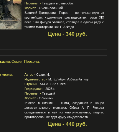
Переплет -
Твердый в суперобл.
Формат -
Очень большой
Василий Григорьевич Перов — не только один из
крупнейших художников шестидесятых годов XIX
века. Это фигура этапная, стоящая в одном ряду с
такими мастерами, как П.А.Федо...
Цена - 340 руб.
жизни.
Серия: Персона.
Автор -
Сухих И.
Издательство -
М. КоЛибри, Азбука-Аттику
Страниц -
544 с. + 32 с. вкл.
Год издания -
2025 г.
Переплет -
Твердый
Формат -
Обычный
«Чехов в жизни» — книга, созданная в жанре
документального монтажа. Образ А. П. Чехова
складывается в ней из многочисленных, подчас
противоречащих друг другу свидетельств...
Цена - 440 руб.