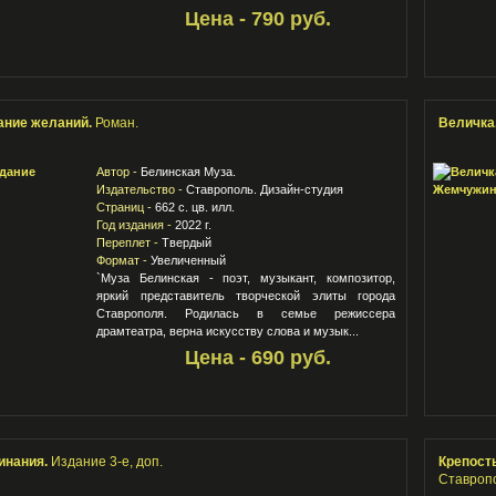
Цена - 790 руб.
ание желаний.
Роман.
Величка
Автор -
Белинская Муза.
Издательство -
Ставрополь. Дизайн-студия
Страниц -
662 с. цв. илл.
Год издания -
2022 г.
Переплет -
Твердый
Формат -
Увеличенный
`Муза Белинская - поэт, музыкант, композитор,
яркий представитель творческой элиты города
Ставрополя. Родилась в семье режиссера
драмтеатра, верна искусству слова и музык...
Цена - 690 руб.
инания.
Издание 3-е, доп.
Крепость
Ставроп