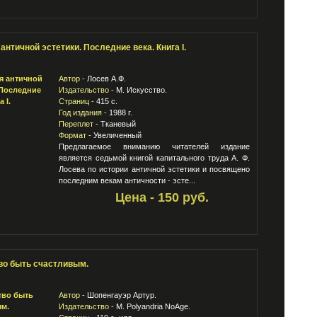
античной эстетики. Последние века. Книга I.
Автор -
Лосев А.Ф.
Издательство -
М. Искусство.
Страниц -
415 с.
Год издания -
1988 г.
Переплет -
Тканевый
Формат -
Увеличенный
Предлагаемое вниманию читателей издание
является седьмой книгой капитального труда А. Ф.
Лосева по истории античной эстетики и посвящено
последним векам античности - эсте...
Цена - 150 руб.
во быть счастливым.
Автор -
Шопенгауэр Артур.
Издательство -
М. Polyandria NoAge.