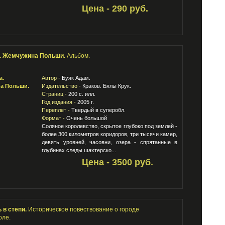
Цена - 290 руб.
. Жемчужина Польши.
Альбом.
Автор -
Буяк Адам.
Издательство -
Краков. Бялы Крук.
Страниц -
200 с. илл.
Год издания -
2005 г.
Переплет -
Твердый в суперобл.
Формат -
Очень большой
Соляное королевство, скрытое глубоко под землей -
более 300 километров коридоров, три тысячи камер,
девять уровней, часовни, озера - спрятанные в
глубинах следы шахтерско...
Цена - 3500 руб.
 в степи.
Историческое повествование о городе
оле.